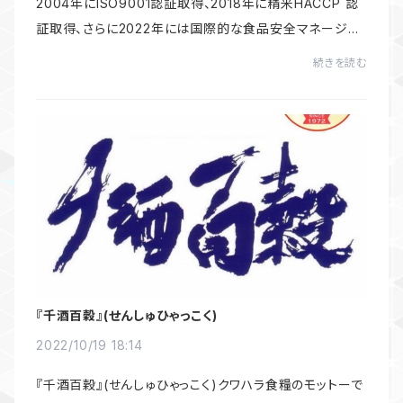
2004年にISO9001認証取得、2018年に精米HACCP 認
証取得、さらに2022年には国際的な食品安全マネージメ
ントシステムであるFSSC22000認証を取得。クワハラ食
続きを読む
糧は、工場での異物混入防止と衛生管理徹底のもと、よ
り...
『千酒百穀』(せんしゅひゃっこく)
2022/10/19 18:14
『千酒百穀』(せんしゅひゃっこく)クワハラ食糧のモットーで