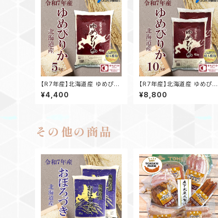
【R7年産】北海道産 ゆめぴり
【R7年産】北海道産 ゆめぴり
か 5kg
か 5kg×2袋
¥4,400
¥8,800
その他の商品