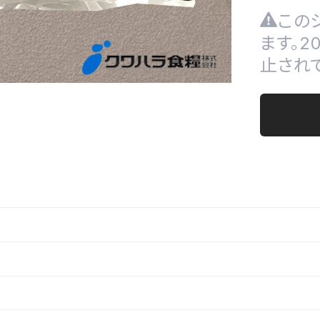
この
ます。
止され