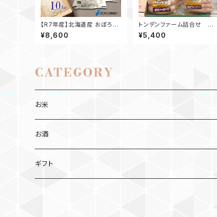
【R7年産】北海道産 おぼろづ
トンデンファーム詰合せ 腹
き 5kg×2袋
ペコセット
¥8,600
¥5,400
CATEGORY
お米
お酒
ギフト