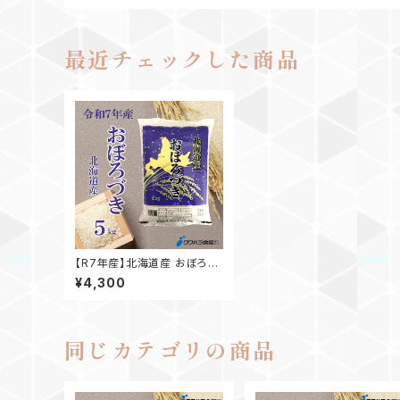
最近チェックした商品
【R7年産】北海道産 おぼろづ
き 5kg
¥4,300
同じカテゴリの商品