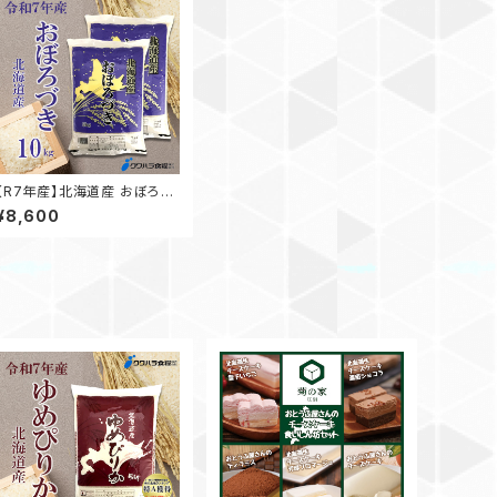
【R7年産】北海道産 おぼろづ
き 5kg×2袋
¥8,600