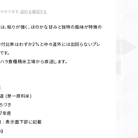
かかります。
送料を確認する
」は、粘りが強く、ほのかな甘みと独特の風味が特徴の
作付比率はわずか2%と中々道外には出回らないプレ
です。
ハラ食糧精米工場から直送します。
米
 (単一原料米)
ろづき
7年産
: 表示面下部に記載
g