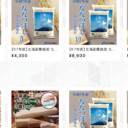
【R7年産】北海道蘭越産 なな
【R7年産】北海道蘭越産 なな
つぼし 5kg
つぼし 5kg×2袋
¥4,300
¥8,600