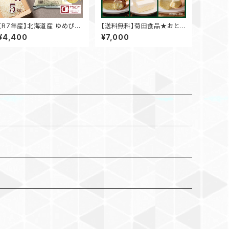
【R7年産】北海道産 ゆめぴり
【送料無料】菊田食品★おとう
か 5kg
ふ屋さんの チーズケーキ食い
¥4,400
¥7,000
しん坊セット