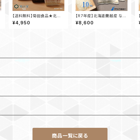
【送料無料】菊田食品★北海
【R7年産】北海道蘭越産 なな
道生チーズケーキ３種セット
つぼし 5kg×2袋
¥4,950
¥8,600
商品一覧に戻る