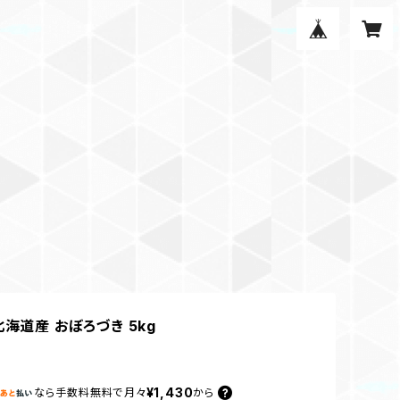
北海道産 おぼろづき 5kg
¥1,430
なら
手数料無料で
月々
から