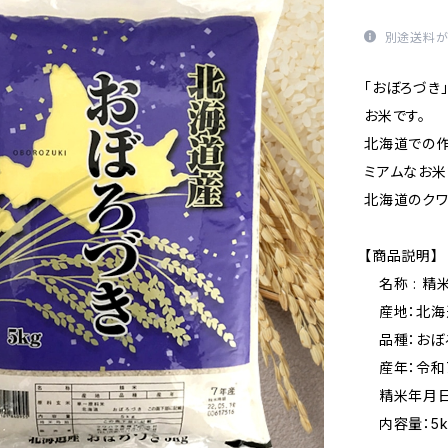
別途送料が
「おぼろづき
お米です。
北海道での
ミアムなお米
北海道のクワ
【商品説明】
名称 : 精
産地：北海道
品種：おぼ
産年：令和
精米年月日 
内容量：5k